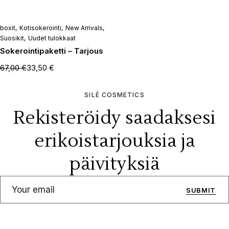
-50%
boxit
Kotisokerointi
New Arrivals
Suosikit
Uudet tulokkaat
Sokerointipaketti – Tarjous
67,00
€
33,50
€
SILÉ COSMETICS
Rekisteröidy saadaksesi
erikoistarjouksia ja
päivityksiä
SUBMIT