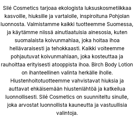
Silé Cosmetics tarjoaa ekologista luksuskosmetiikkaa
kasvoille, hiuksille ja vartalolle, inspiroituna Pohjolan
luonnosta. Valmistamme kaikki tuotteemme Suomessa,
ja käytämme niissä ainutlaatuisia ainesosia, kuten
suomalaista koivunmahlaa, joka hoitaa ihoa
hellävaraisesti ja tehokkaasti. Kaikki voiteemme
pohjautuvat koivunmahlaan, joka kosteuttaa ja
rauhoittaa erityisesti atooppista ihoa. Birch Body Lotion
on ihanteellinen valinta herkälle iholle.
Hiustenhoitotuotteemme vahvistavat hiuksia ja
auttavat ehkäisemään hiustenlähtöä ja katkeilua
luonnollisesti. Silé Cosmetics on suunniteltu sinulle,
joka arvostat luonnollista kauneutta ja vastuullisia
valintoja.