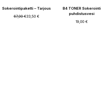
-50%
Sokerointipaketti – Tarjous
B4 TONER Sokerointi
puhdistusvesi
67,00
€
33,50
€
19,00
€