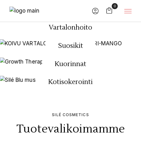
0
Vartalonhoito
Suosikit
Kuorinnat
Kotisokerointi
SILÉ COSMETICS
Tuotevalikoimamme