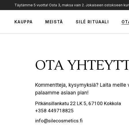
Täytämme 5 vuotta! Osta 3, maksa vain 2. Jokaiseen ostokseen kuiva
Meistä
KAUPPA
MEISTÄ
SILÉ RITUAALI
OT
Arvot
Silé Professional
Uutiset
Meistä
Jälleenmyyjät
Arvot
OTA YHTEYT
Silé Professional
Uutiset
Kommentteja, kysymyksiä? Laita meille vi
Jälleenmyyjät
palaamme asiaan pian!
Pitkänsillankatu 22 LK 5, 67100 Kokkola
+358 449718825
info@silecosmetics.fi