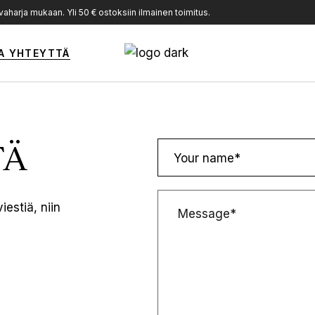
harja mukaan. Yli 50 € ostoksiin ilmainen toimitus.
A YHTEYTTÄ
TÄ
estiä, niin