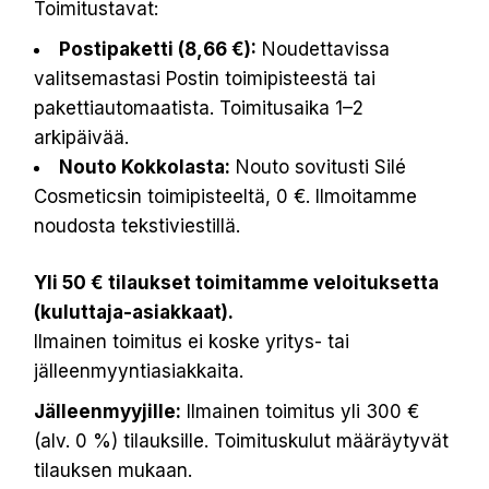
Toimitustavat:
Postipaketti (8,66 €):
Noudettavissa
valitsemastasi Postin toimipisteestä tai
pakettiautomaatista. Toimitusaika 1–2
arkipäivää.
Nouto Kokkolasta:
Nouto sovitusti Silé
Cosmeticsin toimipisteeltä, 0 €. Ilmoitamme
noudosta tekstiviestillä.
Yli 50 € tilaukset toimitamme veloituksetta
(kuluttaja-asiakkaat).
Ilmainen toimitus ei koske yritys- tai
jälleenmyyntiasiakkaita.
Jälleenmyyjille:
Ilmainen toimitus yli 300 €
(alv. 0 %) tilauksille. Toimituskulut määräytyvät
tilauksen mukaan.