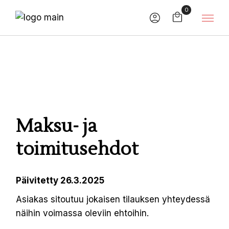
Skip
0
to
the
content
Maksu- ja
toimitusehdot
Päivitetty 26.3.2025
Asiakas sitoutuu jokaisen tilauksen yhteydessä
näihin voimassa oleviin ehtoihin.