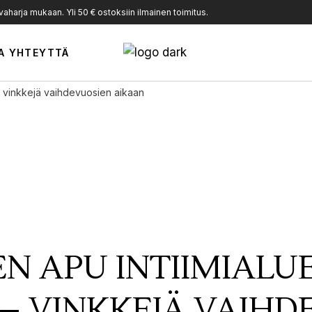
harja mukaan. Yli 50 € ostoksiin ilmainen toimitus.
A YHTEYTTÄ
– vinkkejä vaihdevuosien aikaan
N APU INTIIMIALU
– VINKKEJÄ VAIHD