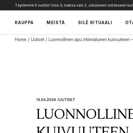
Skip
Täytämme 5 vuotta! Osta 3, maksa vain 2. Jokaiseen ostokseen kuiva
to
the
Meistä
content
KAUPPA
MEISTÄ
SILÉ RITUAALI
OT
Arvot
Silé Professional
Home
Uutiset
Luonnollinen apu intiimialueen kuivuuteen 
Uutiset
Meistä
Jälleenmyyjät
Arvot
Silé Professional
Uutiset
Jälleenmyyjät
14.04.2026
UUTISET
LUONNOLLINE
KUIVUUTEEN 