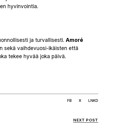
n hyvinvointia.
nollisesti ja turvallisesti.
Amoré
n sekä vaihdevuosi-ikäisten että
joka tekee hyvää joka päivä.
FB
X
LNKD
NEXT POST