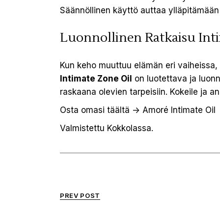
Säännöllinen käyttö auttaa ylläpitämää
Luonnollinen Ratkaisu Int
Kun keho muuttuu elämän eri vaiheissa, on
Intimate Zone Oil
on luotettava ja luon
raskaana olevien tarpeisiin. Kokeile ja a
Osta omasi täältä ->
Amoré Intimate Oi
Valmistettu Kokkolassa.
PREV POST