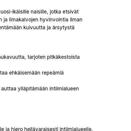
i-ikäisille naisille, jotka etsivät
n ja limakalvojen hyvinvointia ilman
ähentämään kuivuutta ja ärsytystä
kavuutta, tarjoten pitkäkestoista
auttaa ehkäisemään repeämiä
 auttaa ylläpitämään intiimialueen
 ja hiero hellävaraisesti intiimialueelle.