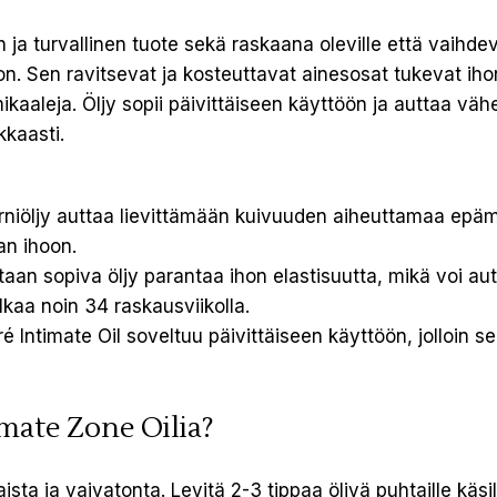
a turvallinen tuote sekä raskaana oleville että vaihdevuos
oon. Sen ravitsevat ja kosteuttavat ainesosat tukevat iho
emikaaleja. Öljy sopii päivittäiseen käyttöön ja auttaa v
kkaasti.
iöljy auttaa lievittämään kuivuuden aiheuttamaa epämu
an ihoon.
taan sopiva öljy parantaa ihon elastisuutta, mikä voi 
lkaa noin 34 raskausviikolla.
Intimate Oil soveltuu päivittäiseen käyttöön, jolloin se
mate Zone Oilia?
ta ja vaivatonta. Levitä 2-3 tippaa öljyä puhtaille käsille