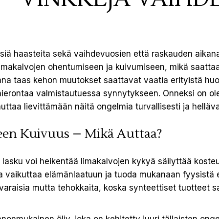
leisiä haasteita sekä vaihdevuosien että raskauden aika
limakalvojen ohentumiseen ja kuivumiseen, mikä saatta
na taas kehon muutokset saattavat vaatia erityistä huom
lihierontaa valmistautuessa synnytykseen. Onneksi on o
auttaa lievittämään näitä ongelmia turvallisesti ja helläva
ueen Kuivuus – Mikä Auttaa?
asku voi heikentää limakalvojen kykyä säilyttää kosteut
aa vaikuttaa elämänlaatuun ja tuoda mukanaan fyysist
lävaraisia mutta tehokkaita, koska synteettiset tuotteet 