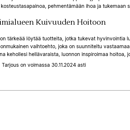
n kosteustasapainoa, pehmentämään ihoa ja tukemaan se
iimialueen Kuivuuden Hoitoon
 tärkeää löytää tuotteita, jotka tukevat hyvinvointia luon
nonmukainen vaihtoehto, joka on suunniteltu vastaamaa
nna kehollesi hellävaraista, luonnon inspiroimaa hoitoa, 
l
Tarjous on voimassa 30.11.2024 asti