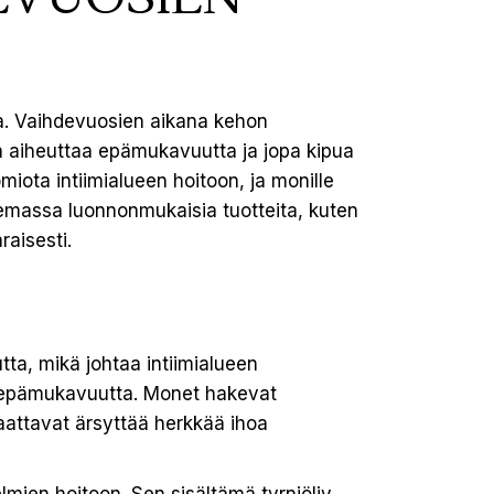
na. Vaihdevuosien aikana kehon
a aiheuttaa epämukavuutta ja jopa kipua
iota intiimialueen hoitoon, ja monille
lemassa luonnonmukaisia tuotteita, kuten
raisesti.
ta, mikä johtaa intiimialueen
ä epämukavuutta. Monet hakevat
saattavat ärsyttää herkkää ihoa