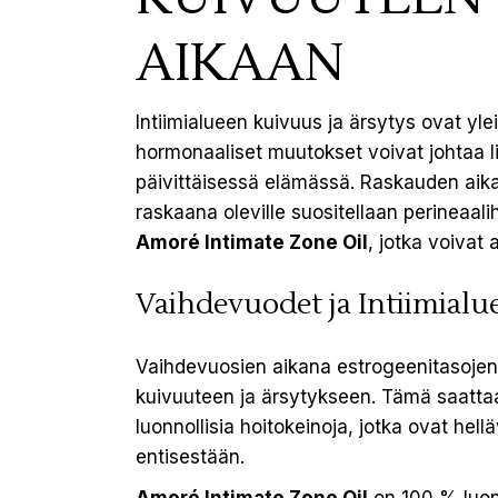
AIKAAN
Intiimialueen kuivuus ja ärsytys ovat y
hormonaaliset muutokset voivat johtaa 
päivittäisessä elämässä. Raskauden aika
raskaana oleville suositellaan perineaa
Amoré Intimate Zone Oil
, jotka voivat 
Vaihdevuodet ja Intiimial
Vaihdevuosien aikana estrogeenitasojen l
kuivuuteen ja ärsytykseen. Tämä saatt
luonnollisia hoitokeinoja, jotka ovat hel
entisestään.