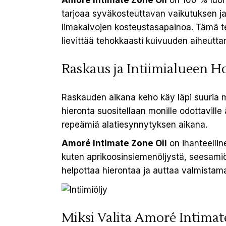
Amoré Intimate Zone Oil
on 100 % luonn
tarjoaa syväkosteuttavan vaikutuksen ja
limakalvojen kosteustasapainoa. Tämä te
lievittää tehokkaasti kuivuuden aiheutt
Raskaus ja Intiimialueen 
Raskauden aikana keho käy läpi suuria m
hieronta suositellaan monille odottaville 
repeämiä alatiesynnytyksen aikana.
Amoré Intimate Zone Oil
on ihanteelline
kuten aprikoosinsiemenöljystä, seesamiö
helpottaa hierontaa ja auttaa valmista
Miksi Valita Amoré Intimat