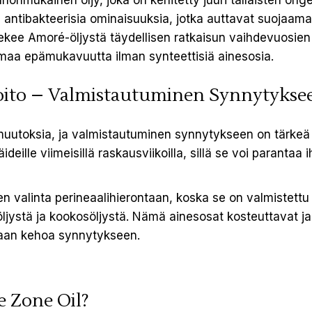
onmukainen öljy, joka on kehitetty juuri tällaisten onge
 antibakteerisia ominaisuuksia, jotka auttavat suojaama
kee Amoré-öljystä täydellisen ratkaisun vaihdevuosien 
amaa epämukavuutta ilman synteettisiä ainesosia.
Hoito – Valmistautuminen Synnytykse
uutoksia, ja valmistautuminen synnytykseen on tärkeä o
äideille viimeisillä raskausviikoilla, sillä se voi paranta
n valinta perineaalihierontaan, koska se on valmistettu tä
ljystä ja kookosöljystä. Nämä ainesosat kosteuttavat j
maan kehoa synnytykseen.
e Zone Oil?