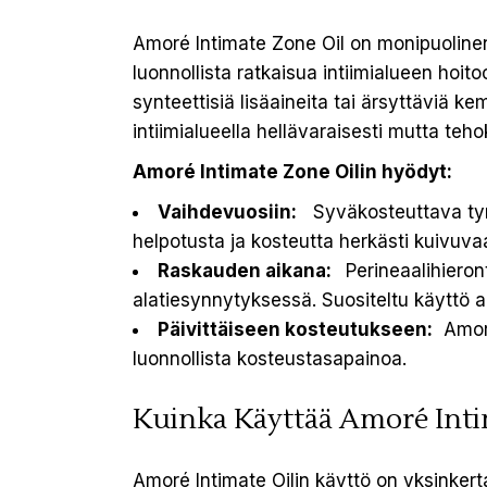
Amoré Intimate Zone Oil on monipuolinen j
luonnollista ratkaisua intiimialueen hoit
synteettisiä lisäaineita tai ärsyttäviä k
intiimialueella hellävaraisesti mutta teho
Amoré Intimate Zone Oilin hyödyt:
Vaihdevuosiin:
Syväkosteuttava tyrn
helpotusta ja kosteutta herkästi kuivuva
Raskauden aikana:
Perineaalihieron
alatiesynnytyksessä. Suositeltu käyttö a
Päivittäiseen kosteutukseen:
Amoré 
luonnollista kosteustasapainoa.
Kuinka Käyttää Amoré Inti
Amoré Intimate Oilin käyttö on yksinkertais