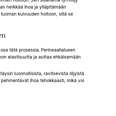
lmien hoitoon. Sen sisältämä tyrniöljy
an herkkää ihoa ja ylläpitämään
tuoman kuivuuden hoitoon, sillä se
en
sa tätä prosessia. Perineaalialueen
a ihon elastisuutta ja auttaa ehkäisemään
ysin luonnollisista, ravitsevista öljyistä
a pehmentävät ihoa tehokkaasti, mikä voi