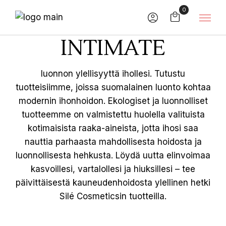
Skip
0
to
the
content
INTIMATE
luonnon ylellisyyttä ihollesi. Tutustu
tuotteisiimme, joissa suomalainen luonto kohtaa
modernin ihonhoidon. Ekologiset ja luonnolliset
tuotteemme on valmistettu huolella valituista
kotimaisista raaka-aineista, jotta ihosi saa
nauttia parhaasta mahdollisesta hoidosta ja
luonnollisesta hehkusta. Löydä uutta elinvoimaa
kasvoillesi, vartalollesi ja hiuksillesi – tee
päivittäisestä kauneudenhoidosta ylellinen hetki
Silé Cosmeticsin tuotteilla.