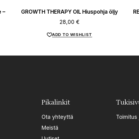
 –
GROWTH THERAPY OIL Hiuspohja öljy
RE
28,00
€
ADD TO WISHLIST
Pikalinkit
Tukisiv
Ota yhteyttä
Toimitus 
Meistä
Uutiset