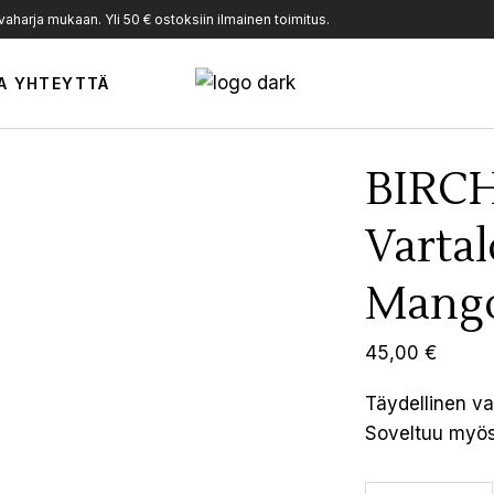
harja mukaan. Yli 50 € ostoksiin ilmainen toimitus.
A YHTEYTTÄ
BIRC
Vartal
Mang
45,00
€
Täydellinen var
Soveltuu myös 
BIRCH BODY LO