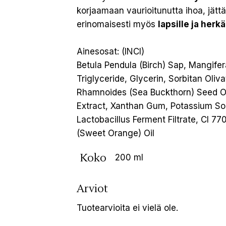
korjaamaan vaurioitunutta ihoa, jät
erinomaisesti myös
lapsille ja herkä
Ainesosat: (INCI)
Betula Pendula (Birch) Sap, Mangifer
Triglyceride, Glycerin, Sorbitan Oliv
Rhamnoides (Sea Buckthorn) Seed Oi
Extract, Xanthan Gum, Potassium Sor
Lactobacillus Ferment Filtrate, CI 77
(Sweet Orange) Oil
Koko
200 ml
Arviot
Tuotearvioita ei vielä ole.