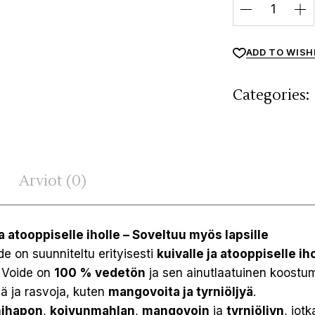
ADD TO WISH
Categories:
Arviot (0)
a atooppiselle iholle – Soveltuu myös lapsille
e on suunniteltu erityisesti
kuivalle ja atooppiselle ih
. Voide on
100 % vedetön
ja sen ainutlaatuinen koostu
jä ja rasvoja, kuten
mangovoita ja tyrniöljyä
.
nihapon
,
koivunmahlan
,
mangovoin
ja
tyrniöljyn
, jot