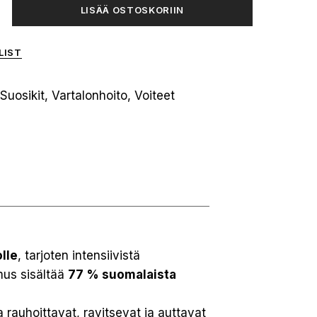
LISÄÄ OSTOSKORIIN
LIST
Suosikit
,
Vartalonhoito
,
Voiteet
olle
, tarjoten intensiivistä
mus sisältää
77 % suomalaista
ka rauhoittavat, ravitsevat ja auttavat