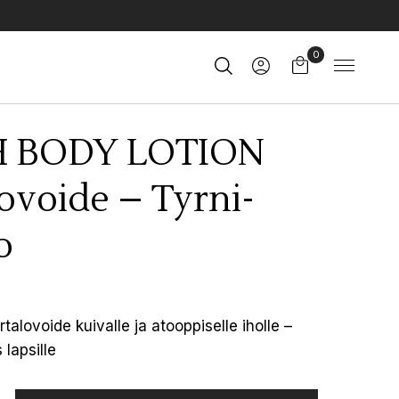
0
H BODY LOTION
ovoide – Tyrni-
o
talovoide kuivalle ja atooppiselle iholle –
lapsille
TION Vartalovoide – Tyrni-Mango quantity