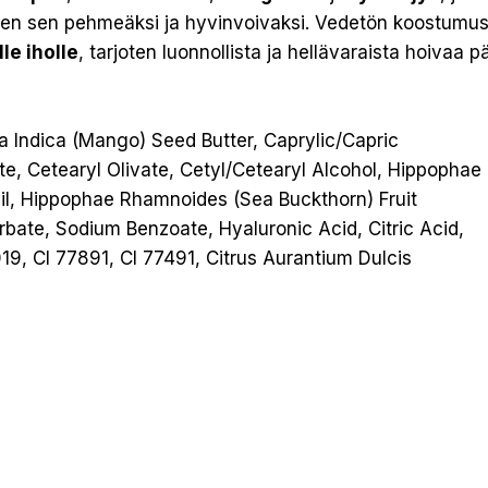
täen sen pehmeäksi ja hyvinvoivaksi. Vedetön koostumus
lle iholle
, tarjoten luonnollista ja hellävaraista hoivaa p
a Indica (Mango) Seed Butter, Caprylic/Capric
ate, Cetearyl Olivate, Cetyl/Cetearyl Alcohol, Hippophae
l, Hippophae Rhamnoides (Sea Buckthorn) Fruit
bate, Sodium Benzoate, Hyaluronic Acid, Citric Acid,
019, CI 77891, CI 77491, Citrus Aurantium Dulcis