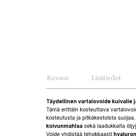
Kuvaus
Lisätiedot
Täydellinen vartalovoide kuivalle j
Tämä erittäin kosteuttava vartalovoid
kosteutusta ja pitkäkestoista suojaa
koivunmahlaa
sekä laadukkaita öljy
Voide yhdistää tehokkaasti
hyaluro