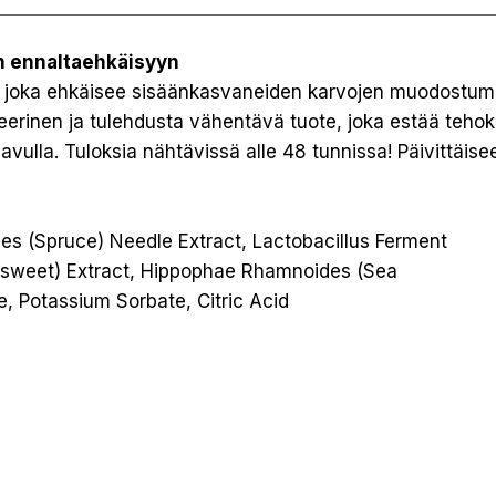
n ennaltaehkäisyyn
li, joka ehkäisee sisäänkasvaneiden karvojen muodostumi
teerinen ja tulehdusta vähentävä tuote, joka estää teho
ulla. Tuloksia nähtävissä alle 48 tunnissa! Päivittäise
ies (Spruce) Needle Extract, Lactobacillus Ferment
owsweet) Extract, Hippophae Rhamnoides (Sea
e, Potassium Sorbate, Citric Acid