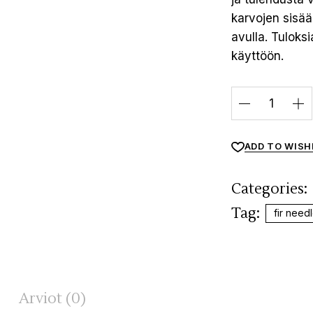
karvojen sisä
avulla. Tuloks
käyttöön.
ADD TO WISH
Categories:
Tag:
fir need
Arviot (0)