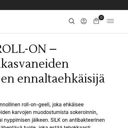
0
ROLL-ON –
nkasvaneiden
en ennaltaehkäisijä
nnollinen roll-on-geeli, joka ehkäisee
iden karvojen muodostumista sokeroinnin,
i nyppimisen jälkeen. SILK on antibakteerinen
vähentävä tuote, joka estää tehokkaasti