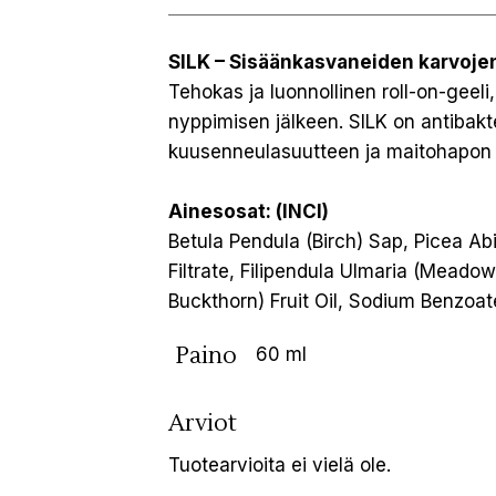
SILK – Sisäänkasvaneiden karvoje
Tehokas ja luonnollinen roll-on-gee
nyppimisen jälkeen. SILK on antibak
kuusenneulasuutteen ja maitohapon av
Ainesosat: (INCI)
Betula Pendula (Birch) Sap, Picea Ab
Filtrate, Filipendula Ulmaria (Mead
Buckthorn) Fruit Oil, Sodium Benzoat
Paino
60 ml
Arviot
Tuotearvioita ei vielä ole.