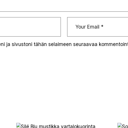
eni ja sivustoni tähän selaimeen seuraavaa kommentoint