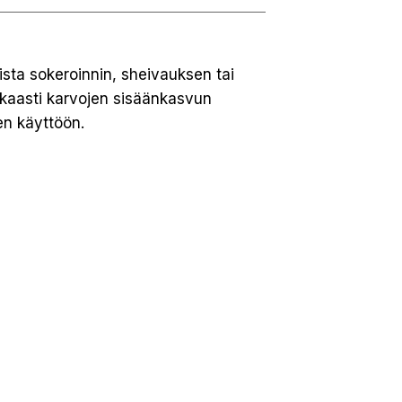
sta sokeroinnin, sheivauksen tai
kkaasti karvojen sisäänkasvun
en käyttöön.