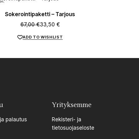
0%
Sokerointipaketti – Tarjous
67,00
€
33,50
€
ADD TO WISHLIST
u
Yrityksemme
ja palautus
Rekisteri- ja
tietosuojaseloste