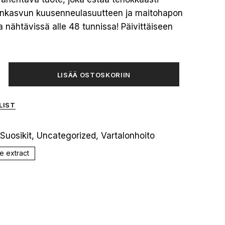
änkasvun kuusenneulasuutteen ja maitohapon
ia nähtävissä alle 48 tunnissa! Päivittäiseen
LISÄÄ OSTOSKORIIN
LIST
Suosikit
,
Uncategorized
,
Vartalonhoito
le extract