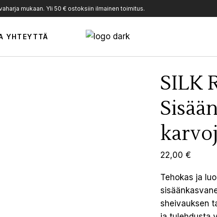
harja mukaan. Yli 50 € ostoksiin ilmainen toimitus.
A YHTEYTTÄ
SILK 
Sisää
karvoj
22,00
€
Tehokas ja luo
sisäänkasvane
sheivauksen ta
ja tulehdusta 