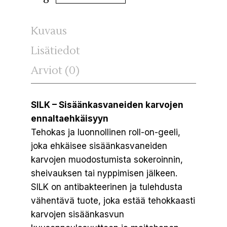
Kuvaus
Lisätiedot
Arviot (0)
SILK – Sisäänkasvaneiden karvojen
ennaltaehkäisyyn
Tehokas ja luonnollinen roll-on-geeli,
joka ehkäisee sisäänkasvaneiden
karvojen muodostumista sokeroinnin,
sheivauksen tai nyppimisen jälkeen.
SILK on antibakteerinen ja tulehdusta
vähentävä tuote, joka estää tehokkaasti
karvojen sisäänkasvun