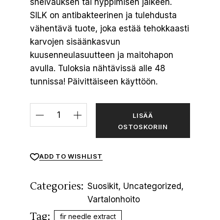
sheivauksen tai nyppimisen jälkeen.
SILK on antibakteerinen ja tulehdusta
vähentävä tuote, joka estää tehokkaasti
karvojen sisäänkasvun
kuusenneulasuutteen ja maitohapon
avulla. Tuloksia nähtävissä alle 48
tunnissa! Päivittäiseen käyttöön.
LISÄÄ
OSTOSKORIIN
ADD TO WISHLIST
Categories:
Suosikit
,
Uncategorized
,
Vartalonhoito
Tag:
fir needle extract