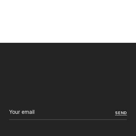
Puhdistusöljy kasvoille
26,50
€
SEND