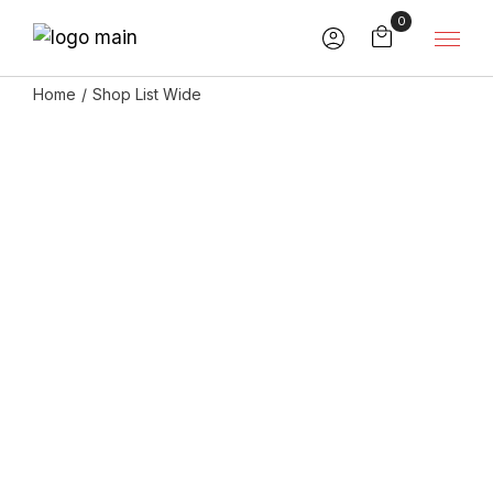
0
Home
Shop List Wide
Filters
Show
Öljy
Amoré Intimate
Kotisokerointi
intiimiöljy
AFTER CARE
Rauhoittava geeli
25,00
€