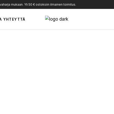
harja mukaan. Yli 50 € ostoksiin ilmainen toimitus.
A YHTEYTTÄ
i
Öljy
E Rauhoittava geeli
Amoré Intimate intiimiöljy
25,00
€