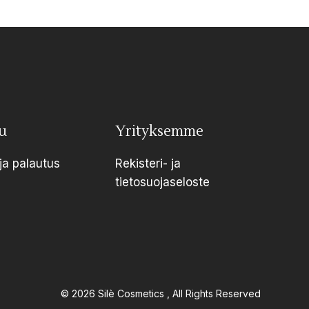
u
Yrityksemme
ja palautus
Rekisteri- ja
tietosuojaseloste
© 2026
Silè Cosmetics
, All Rights Reserved