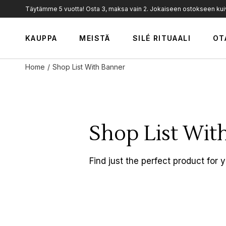
Täytämme 5 vuotta! Osta 3, maksa vain 2. Jokaiseen ostokseen kuiva
Meistä
KAUPPA
MEISTÄ
SILÉ RITUAALI
OT
Arvot
Silé Professional
Home
Shop List With Banner
Uutiset
Meistä
Jälleenmyyjät
Arvot
Silé Professional
Shop List Wit
Uutiset
Jälleenmyyjät
Find just the perfect product for y