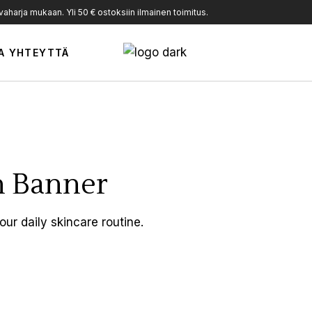
harja mukaan. Yli 50 € ostoksiin ilmainen toimitus.
A YHTEYTTÄ
h Banner
our daily skincare routine.