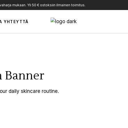
harja mukaan. Yli 50 € ostoksiin ilmainen toimitus.
A YHTEYTTÄ
h Banner
our daily skincare routine.