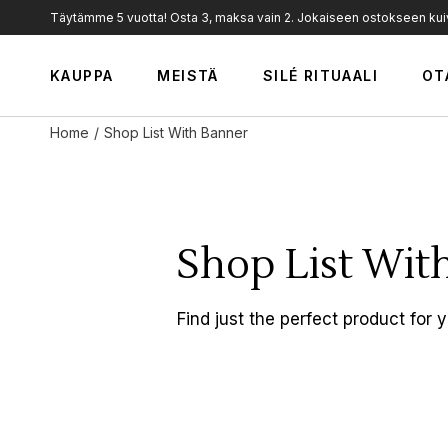
Täytämme 5 vuotta! Osta 3, maksa vain 2. Jokaiseen ostokseen kuiva
Meistä
KAUPPA
MEISTÄ
SILÉ RITUAALI
OT
Arvot
Silé Professional
Home
Shop List With Banner
Uutiset
Meistä
Jälleenmyyjät
Arvot
Silé Professional
Shop List Wit
Uutiset
Jälleenmyyjät
Find just the perfect product for y